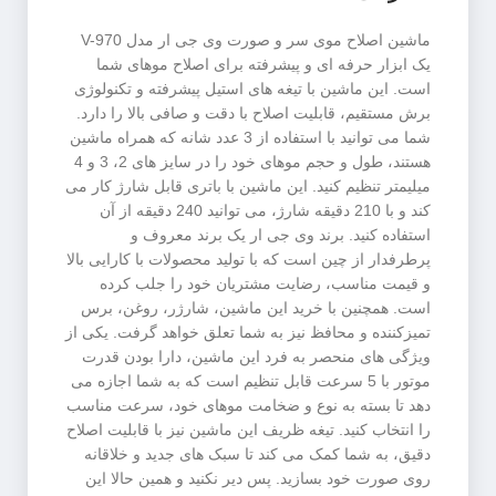
ماشین اصلاح موی سر و صورت وی جی ار مدل V-970
یک ابزار حرفه ای و پیشرفته برای اصلاح موهای شما
است. این ماشین با تیغه های استیل پیشرفته و تکنولوژی
برش مستقیم، قابلیت اصلاح با دقت و صافی بالا را دارد.
شما می توانید با استفاده از 3 عدد شانه که همراه ماشین
هستند، طول و حجم موهای خود را در سایز های 2، 3 و 4
میلیمتر تنظیم کنید. این ماشین با باتری قابل شارژ کار می
کند و با 210 دقیقه شارژ، می توانید 240 دقیقه از آن
استفاده کنید. برند وی جی ار یک برند معروف و
پرطرفدار از چین است که با تولید محصولات با کارایی بالا
و قیمت مناسب، رضایت مشتریان خود را جلب کرده
است. همچنین با خرید این ماشین، شارژر، روغن، برس
تمیزکننده و محافظ نیز به شما تعلق خواهد گرفت. یکی از
ویژگی های منحصر به فرد این ماشین، دارا بودن قدرت
موتور با 5 سرعت قابل تنظیم است که به شما اجازه می
دهد تا بسته به نوع و ضخامت موهای خود، سرعت مناسب
را انتخاب کنید. تیغه ظریف این ماشین نیز با قابلیت اصلاح
دقیق، به شما کمک می کند تا سبک های جدید و خلاقانه
روی صورت خود بسازید. پس دیر نکنید و همین حالا این