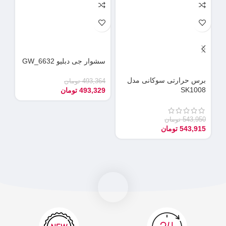
سشوار جی دبلیو GW_6632
دس
می
برس حرارتی سوکانی مدل
493,364
تومان
SK1008
493,329
تومان
90
55
543,950
تومان
543,915
تومان