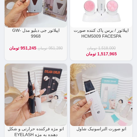
اپیلاتور / برس پاک کننده صورت
اپیلاتور جی دبلیو مدل GW-
FACESPA ‏HCM5009‏
9968
951,245
تومان
1,518,000
تومان
951,280
تومان
1,517,965
تومان
اتو صورت التراسونیک شاول
اتو مژه فرکننده حرارتی و شکل
دهنده به مژه EYELASH