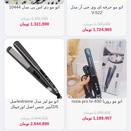
اتو مو حرفه ای وی جی آر مدل
اتو مو دی‌ اس‌ پی مدل 10444
V-522
1,321,925
تومان
1,321,890
تومان
1,725,000
تومان
1,724,965
تومان
اتو مو روزیا rozia pro hr-830
اتو مو لیز مدل extremeاصل
2/5آمپر جنس اصل اورجینال
1,189,492
تومان
1,189,457
تومان
2,644,925
تومان
2,644,890
تومان