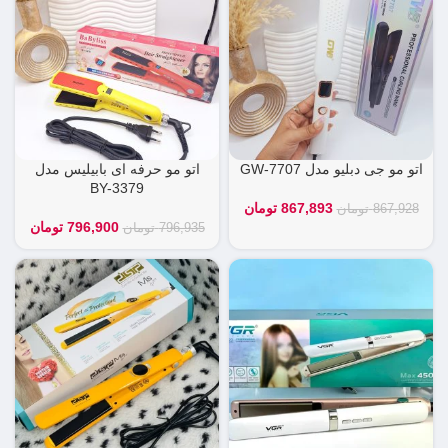
اتو مو جی دبلیو مدل GW-7707
اتو مو حرفه ای بابیلیس مدل
BY-3379
867,893
تومان
867,928
تومان
796,900
تومان
796,935
تومان