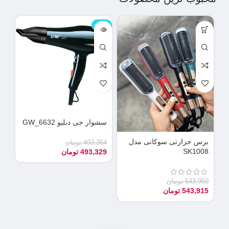
ناموجود
نامو
سشوار جی دبلیو GW_6632
دس
می
برس حرارتی سوکانی مدل
493,364
تومان
SK1008
493,329
تومان
90
55
543,950
تومان
543,915
تومان