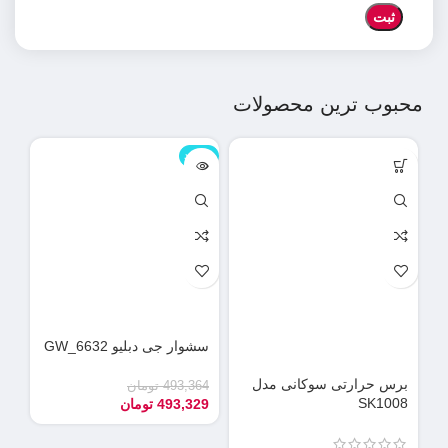
محبوب ترین محصولات
ناموجود
نامو
سشوار جی دبلیو GW_6632
دس
می
برس حرارتی سوکانی مدل
493,364
تومان
SK1008
493,329
تومان
90
55