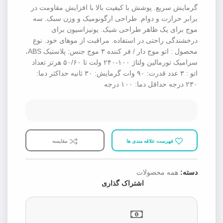
گرمایش سریع. پوشش با کیفیت بالا با افزایش مقاومت در
برابر حرارت و دوام. طراحی ارگونومیک و وزن سبک. سه
موج برای یک ظاهر طراحی شیک. یونیزاسیون برای
درخشندگی راحتی در استفاده. مراقبت از موهای خود. نوع
محصول : اتو موج دار / فر کننده ۳ موج جنس: پلاستیک ABS،
سرامیک تورمالین ولتاژ ۱۰۰-۲۴۰ ولت تا ۵۰/۶۰ هرتز تعداد
اتو : ۳ عدد قدرت: ۹۰ وات گرمایش: ۳۰ ثانیه حداکثر دما:
۲۳۰ درجه حداقل دما: ۱۰۰ درجه
فهرست علاقه مندی ها
مقایسه
دسته:
همه محصولات
اشتراک گذاری