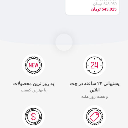
543,950
تومان
543,915
تومان
پشتیبانی ۲۴ ساعته در چت
به روز ترین محصولات
انلاین
با بهترین کیفیت
و هفت روز هفته