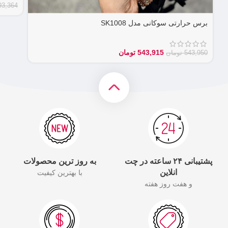
93,364
برس حرارتی سوکانی مدل SK1008
543,915
تومان
543,950
تومان
پشتیبانی ۲۴ ساعته در چت
به روز ترین محصولات
انلاین
با بهترین کیفیت
و هفت روز هفته