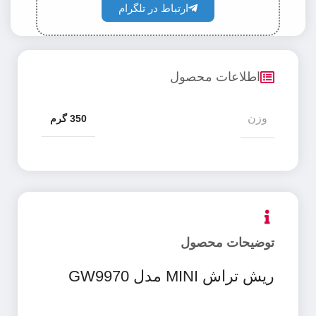
ارتباط در تلگرام
اطلاعات محصول
وزن
350 گرم
توضیحات محصول
ریش تراش MINI مدل GW9970