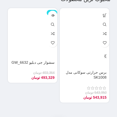
ناموجود
نامو
سشوار جی دبلیو GW_6632
دس
می
برس حرارتی سوکانی مدل
493,364
تومان
SK1008
493,329
تومان
90
55
543,950
تومان
543,915
تومان