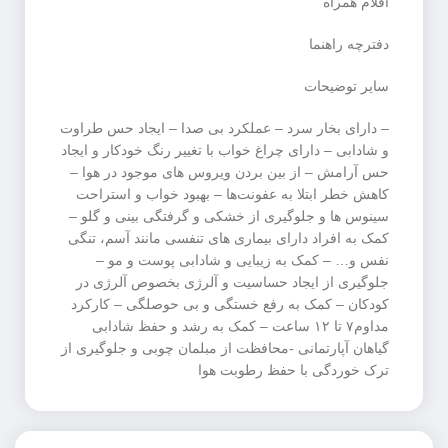
اقلام همراه
دفترچه راهنما
سایر توضیحات
– دارای بخار سرد – عملکرد بی صدا – ایجاد حس طراوت
و شادابی – دارای چراغ خواب با تغییر رنگ خودکار و ایجاد
حس آرامش – از بین بردن ویروس های موجود در هوا –
کاهش خطر ابتلا به عفونت‌ها – بهبود خواب و استراحت
سینوس ها و جلوگیری از خشکی و گرفتگی بینی و گلو –
کمک به افراد دارای بیماری های تنفسی مانند آسم، تنگی
نفس و… – کمک به زیبایی و شادابی پوست و مو –
جلوگیری از ایجاد حساسیت و آلرژی بخصوص آلرژی در
کودکان – کمک به رفع خستگی و بی حوصلگی – کارکرد
مداوم۷ تا ۱۲ ساعت – کمک به رشد و حفظ شادابی
گیاهان آپارتمانی -محافظت از مبلمان چوبی و جلوگیری از
ترک خوردگی با حفظ رطوبت هوا