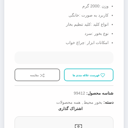
وزن :2000 گرم
کاربرد به صورت :خانگی
انواع کلید :کلید تنظیم بخار
نوع بخور :سرد
امکانات ابزار :چراغ خواب
فهرست علاقه مندی ها
مقایسه
شناسه محصول:
99412
دسته:
بخور محیط
,
همه محصولات
اشتراک گذاری