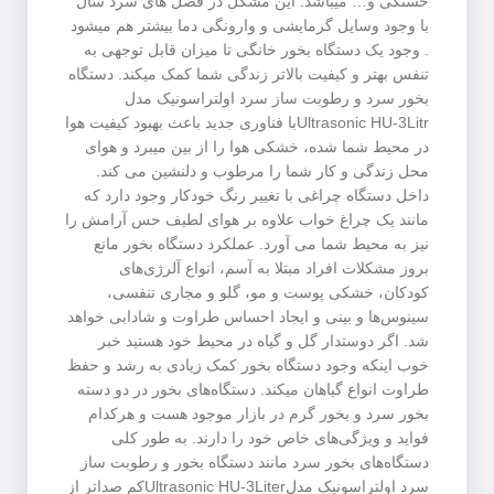
خستگی و… میباشد. این مشکل در فصل های سرد سال
با وجود وسایل گرمایشی و وارونگی دما بیشتر هم میشود
. وجود یک دستگاه بخور خانگی تا میزان قابل توجهی به
تنفس بهتر و کیفیت بالاتر زندگی شما کمک میکند. دستگاه
بخور سرد و رطوبت ساز سرد اولتراسونیک مدل
Ultrasonic HU-3Litrبا فناوری جدید باعث بهبود کیفیت هوا
در محیط شما شده، خشکی هوا را از بین میبرد و هوای
محل زندگی و کار شما را مرطوب و دلنشین می کند.
داخل دستگاه چراغی با تغییر رنگ خودکار وجود دارد که
مانند یک چراغ خواب علاوه بر هوای لطیف حس آرامش را
نیز به محیط شما می آورد. عملکرد دستگاه بخور مانع
بروز مشکلات افراد مبتلا به آسم، انواع آلرژی‌های
کودکان، خشکی پوست و مو، گلو و مجاری تنفسی،
سینوس‌ها و بینی و ایجاد احساس طراوت و شادابی خواهد
شد. اگر دوستدار گل و گیاه در محیط خود هستید خبر
خوب اینکه وجود دستگاه بخور کمک زیادی به رشد و حفظ
طراوت انواع گیاهان میکند. دستگاه‌های بخور در دو دسته
بخور سرد و بخور گرم در بازار موجود هست و هرکدام
فواید و ویژگی‌های خاص خود را دارند. به طور کلی
دستگاه‌های بخور سرد مانند دستگاه بخور و رطوبت ساز
سرد اولتراسونیک مدلUltrasonic HU-3Literکم صداتر از