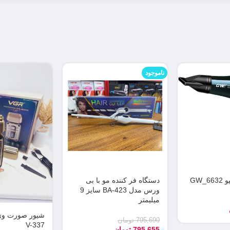
ناموجود
GW_
دستگاه فر کننده مو با بی
ورس مدل BA-423 سایز 9
میلیمتر
شیور صورت وی
795,690
تومان
V-337
795,655
تومان