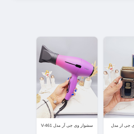
 جی ار مدل
سشوار وی جی آر مدل V-461
092