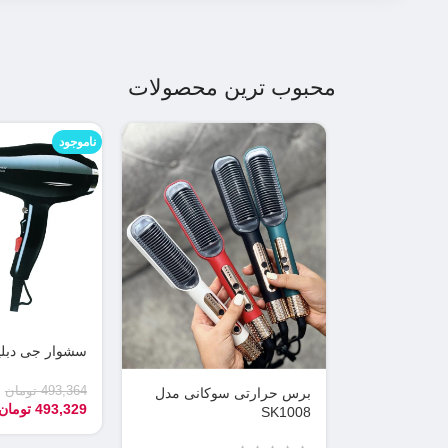
محبوب ترین محصولات
ناموجود
سشوار جی دبلیو 6632
493,364
تومان
برس حرارتی سوکانی مدل
493,329
تومان
SK1008