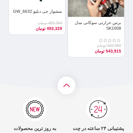
سشوار جی دبلیو GW_6632
دس
می
برس حرارتی سوکانی مدل
493,364
تومان
SK1008
493,329
تومان
90
55
543,950
تومان
543,915
تومان
پشتیبانی ۲۴ ساعته در چت
به روز ترین محصولات