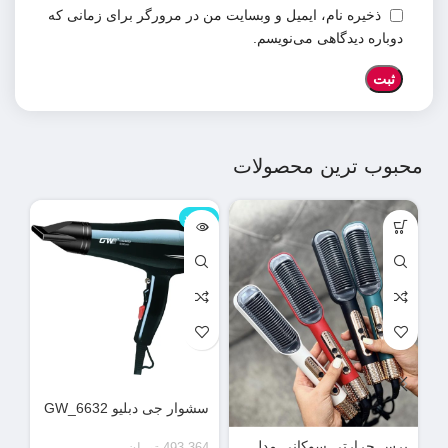
ذخیره نام، ایمیل و وبسایت من در مرورگر برای زمانی که
دوباره دیدگاهی می‌نویسم.
محبوب ترین محصولات
ناموجود
نامو
سشوار جی دبلیو GW_6632
دس
می
برس حرارتی سوکانی مدل
493,364
تومان