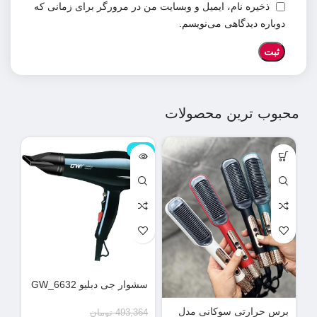
ذخیره نام، ایمیل و وبسایت من در مرورگر برای زمانی که
دوباره دیدگاهی می‌نویسم.
محبوب ترین محصولات
ناموجود
نامو
سشوار جی دبلیو GW_6632
دس
می
برس حرارتی سوکانی مدل
493,364
تومان