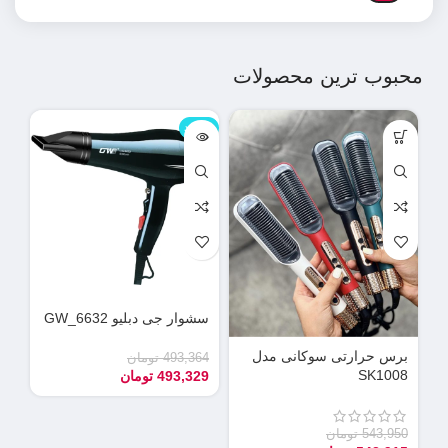
محبوب ترین محصولات
ناموجود
نامو
سشوار جی دبلیو GW_6632
دس
می
برس حرارتی سوکانی مدل
493,364
تومان
SK1008
493,329
تومان
90
55
543,950
تومان