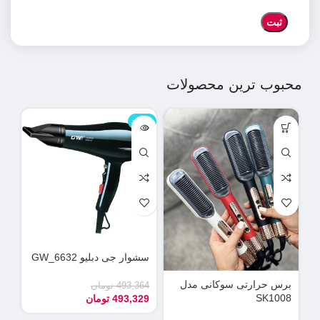
محبوب ترین محصولات
ناموجود
نامو
سشوار جی دبلیو GW_6632
دس
می
برس حرارتی سوکانی مدل
493,364
تومان
SK1008
493,329
تومان
90