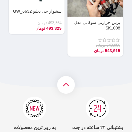
سشوار جی دبلیو GW_6632
دس
می
برس حرارتی سوکانی مدل
493,364
تومان
SK1008
493,329
تومان
90
55
543,950
تومان
543,915
تومان
پشتیبانی ۲۴ ساعته در چت
به روز ترین محصولات