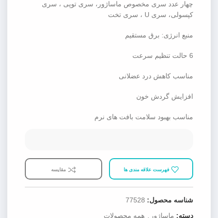
چهار عدد سری مخصوص ماساژور، سری توپی ، سری
کپسولی، سری U ، سری تخت
منبع انرژی: برق مستقیم
6 حالت تنظیم سرعت
مناسب کاهش درد عضلانی
افزایش گردش خون
مناسب بهبود سلامت بافت های نرم
فهرست علاقه مندی ها
مقایسه
شناسه محصول:
77528
دسته:
ماساژور
,
همه محصولات