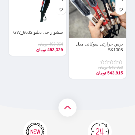
سشوار جی دبلیو GW_6632
دس
می
برس حرارتی سوکانی مدل
493,364
تومان
SK1008
493,329
تومان
90
55
543,950
تومان
543,915
تومان