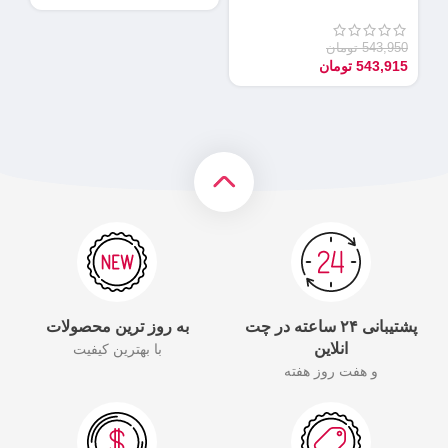
90
55
543,950
تومان
543,915
تومان
پشتیبانی ۲۴ ساعته در چت
به روز ترین محصولات
انلاین
با بهترین کیفیت
و هفت روز هفته