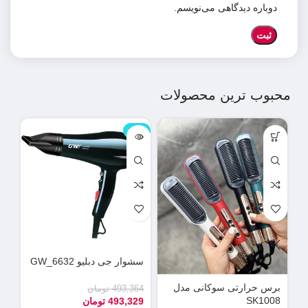
دوباره دیدگاهی می‌نویسم.
محبوب ترین محصولات
ناموجود
نامو
سشوار جی دبلیو GW_6632
دس
می
برس حرارتی سوکانی مدل
493,364
تومان
SK1008
493,329
تومان