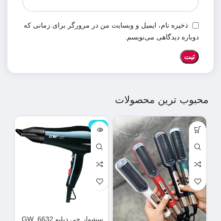
ذخیره نام، ایمیل و وبسایت من در مرورگر برای زمانی که
دوباره دیدگاهی می‌نویسم.
محبوب ترین محصولات
ناموجود
نامو
سشوار جی دبلیو GW_6632
دس