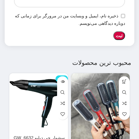
ذخیره نام، ایمیل و وبسایت من در مرورگر برای زمانی که
دوباره دیدگاهی می‌نویسم.
محبوب ترین محصولات
ناموجود
نامو
سشوار جی دبلیو GW_6632
دس