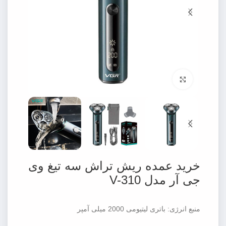
برای بزرگنمایی کلیک کنید
خرید عمده ریش تراش سه تیغ وی
جی آر مدل V-310
منبع انرژی: باتری لیتیومی 2000 میلی آمپر