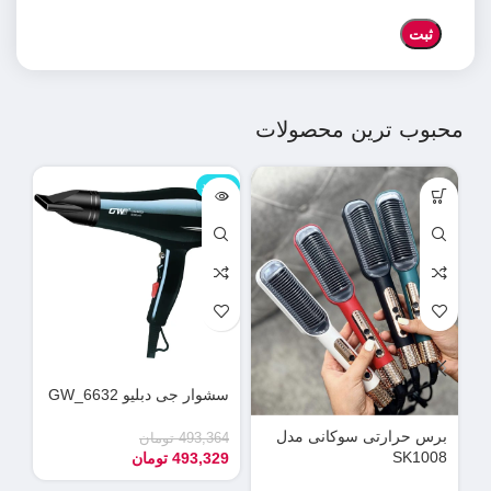
محبوب ترین محصولات
ناموجود
نامو
سشوار جی دبلیو GW_6632
دس
می
برس حرارتی سوکانی مدل
493,364
تومان
SK1008
493,329
تومان
90