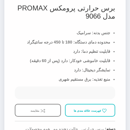
برس حرارتی پرومکس PROMAX
مدل 9066
جنس بدنه: سرامیک
محدوده دمای دستگاه: 180 تا 450 درجه سانتیگراد
قابلیت تنظیم دما: دارد
قابلیت خاموشی خودکار: دارد (پس از 60 دقیقه)
نمایشگر دیجیتال: دارد
منبع تغذیه: برق مستقیم شهری
فهرست علاقه مندی ها
مقایسه
دسته:
برس حرارتی
,
حالت دهنده مو
,
همه محصولات