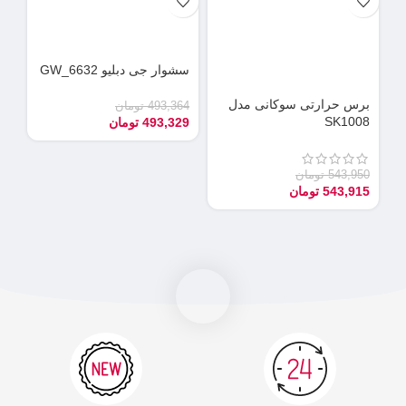
سشوار جی دبلیو GW_6632
دس
می
برس حرارتی سوکانی مدل
493,364
تومان
SK1008
493,329
تومان
90
55
543,950
تومان
543,915
تومان