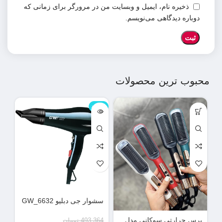
ذخیره نام، ایمیل و وبسایت من در مرورگر برای زمانی که
دوباره دیدگاهی می‌نویسم.
محبوب ترین محصولات
ناموجود
نامو
سشوار جی دبلیو GW_6632
دس
می
برس حرارتی سوکانی مدل
493,364
تومان